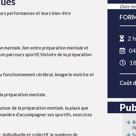
ques
Date lim
urs performances et leurs bien-être
FORM
2 h
on mentale, lien entre préparation mentale et
04
n parcours sportif, histoire de la préparation
18
u fonctionnement cérébral, imagerie motrice et
Coût d
 la préparation mentale.
Pub
tour de la préparation mentale, la place que
 manière d’accompagner ses sportifs, exercices
B
N
 individuelle et collectif, le nombres de
S