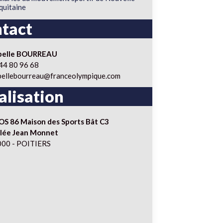
quitaine
tact
abelle BOURREAU
44 80 96 68
bellebourreau@franceolympique.com
alisation
S 86 Maison des Sports Bât C3
llée Jean Monnet
00 - POITIERS