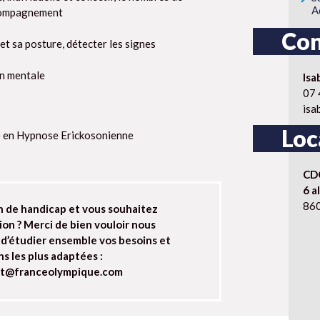
A
ccompagnement
Con
 et sa posture, détecter les signes
on mentale
Is
07 
isa
Loc
e en Hypnose Erickosonienne
CDO
6 a
860
n de handicap et vous souhaitez
ion ? Merci de bien vouloir nous
 d’étudier ensemble vos besoins et
ns les plus adaptées :
et@franceolympique.com