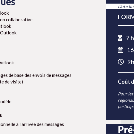
ques
Date lim
tlook
FORM
çon collaborative.
utlook
d'Outlook
7 h
16
9h
Outlook
rages de base des envois de messages
Coût d
e de visite)
Pour les
régional,
modèle
particip
k
ionnelle à l’arrivée des messages
Pré