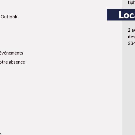
tip
Loc
r Outlook
2 a
des
334
s événements
otre absence
e