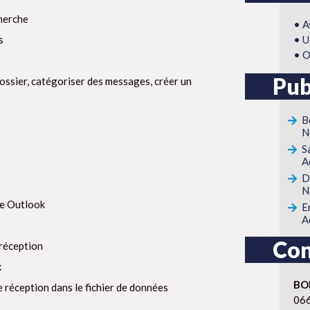
cherche
• A
s
• U
• O
Pub
dossier, catégoriser des messages, créer un
B
N
S
A
D
N
ie Outlook
E
A
Con
 réception
k
BO
e réception dans le fichier de données
06