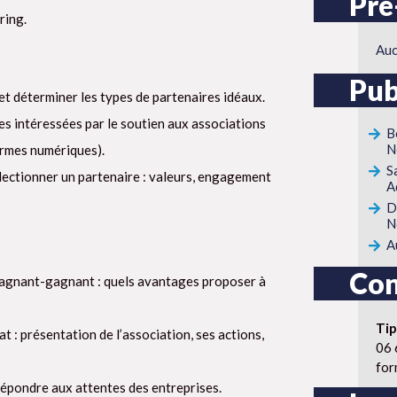
Pré
ring.
Au
Pub
 et déterminer les types de partenaires idéaux.
s intéressées par le soutien aux associations
B
N
ormes numériques).
S
lectionner un partenaire : valeurs, engagement
A
D
N
A
Con
gagnant-gagnant : quels avantages proposer à
Ti
t : présentation de l’association, ses actions,
06 
for
répondre aux attentes des entreprises.