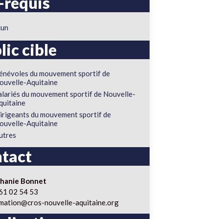
-requis
cun
lic cible
énévoles du mouvement sportif de
ouvelle-Aquitaine
alariés du mouvement sportif de Nouvelle-
quitaine
irigeants du mouvement sportif de
ouvelle-Aquitaine
utres
tact
phanie Bonnet
61 02 54 53
mation@cros-nouvelle-aquitaine.org