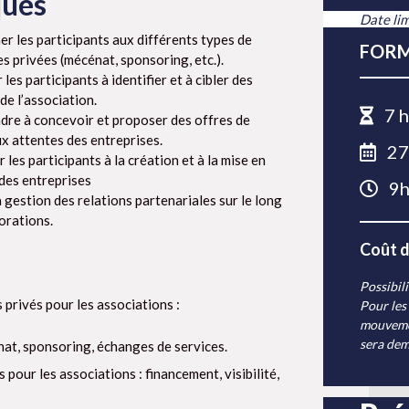
ques
Date lim
er les participants aux différents types de
FORM
s privées (mécénat, sponsoring, etc.).
les participants à identifier et à cibler des
de l’association.
7 h
ndre à concevoir et proposer des offres de
x attentes des entreprises.
27 
les participants à la création et à la mise en
 des entreprises
9h
a gestion des relations partenariales sur le long
orations.
Coût d
Possibili
privés pour les associations :
Pour les
mouvemen
sera de
énat, sponsoring, échanges de services.
pour les associations : financement, visibilité,