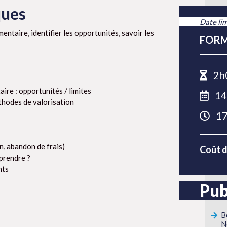
ques
Date lim
ntaire, identifier les opportunités, savoir les
FORM
2h
ire : opportunités / limites
14
thodes de valorisation
17
n, abandon de frais)
Coût d
 prendre ?
nts
Pub
B
N