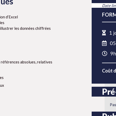
ques
Date lim
FORM
ion d’Excel
les
illustrer les données chiffrées
1 j
05
9h
es références absolues, relatives
Coût d
tes
aux
Pré
Pas