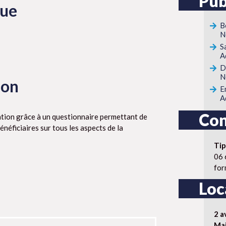
Pub
que
B
N
S
A
D
N
ion
E
A
Con
ation grâce à un questionnaire permettant de
néficiaires sur tous les aspects de la
Ti
06 
for
Loc
2 a
Mai