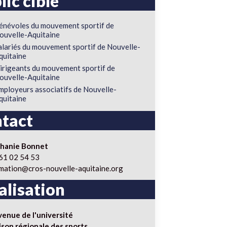
lic cible
énévoles du mouvement sportif de
ouvelle-Aquitaine
alariés du mouvement sportif de Nouvelle-
quitaine
irigeants du mouvement sportif de
ouvelle-Aquitaine
mployeurs associatifs de Nouvelle-
quitaine
tact
phanie Bonnet
61 02 54 53
mation@cros-nouvelle-aquitaine.org
alisation
venue de l'université
son régionale des sports