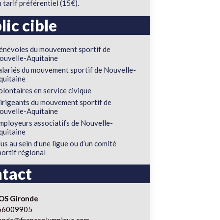
n tarif préférentiel (15€).
lic cible
énévoles du mouvement sportif de
ouvelle-Aquitaine
alariés du mouvement sportif de Nouvelle-
quitaine
olontaires en service civique
irigeants du mouvement sportif de
ouvelle-Aquitaine
mployeurs associatifs de Nouvelle-
quitaine
lus au sein d’une ligue ou d’un comité
portif régional
tact
OS Gironde
56009905