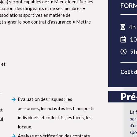
s(es) seront capables de : • Mieux identifier les
FORM
ociation, des dirigeants et de ses membres •
ssociations sportives en matière de
 et signer le bon contrat d'assurance • Mettre
4h
10
9h
 et
Coût d
n
Pré
Evaluation des risques : les
personnes, les activités les transports
et
La 
individuels et collectifs, les biens, les
par
ui
d’u
locaux.
spo
Analyse et vérification des contrats