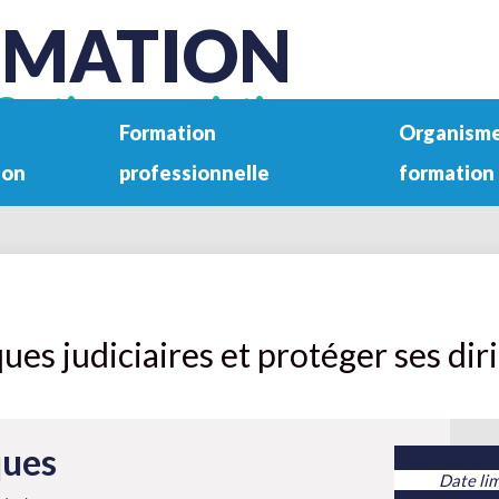
RMATION
Gestion associative
Formation
Organisme
ion
professionnelle
formation
ques judiciaires et protéger ses dir
ques
Date lim