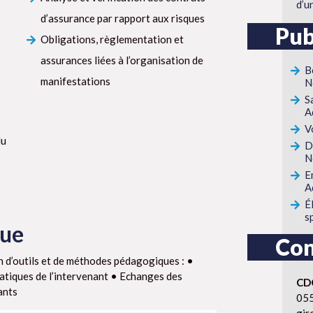
d’u
d’assurance par rapport aux risques
Pub
Obligations, règlementation et
assurances liées à l’organisation de
B
manifestations
N
S
A
V
du
D
N
E
A
É
s
que
Con
n d’outils et de méthodes pédagogiques : •
atiques de l’intervenant • Echanges des
CD
ants
05