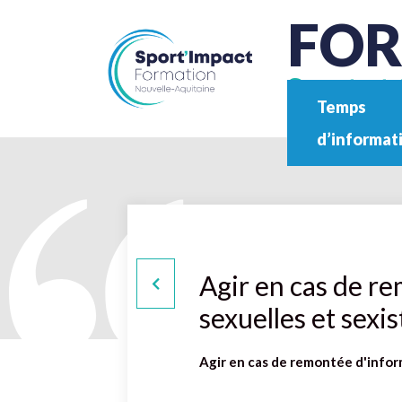
FO
Sport et 
Temps
d’informat
Agir en cas de r
sexuelles et sexi
Agir en cas de remontée d'infor