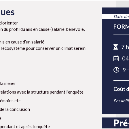
ques
Date lim
d’orienter
FORM
n du profil du mis en cause (salarié, bénévole,
is en cause d’un salarié
7 h
 l’écosystème pour conserver un climat serein
04 
9
 la mener
Coût d
relations avec la structure pendant l’enquête
témoins etc.
Possibili
 de la conclusion
s
Pré
pendant et après l’enquête