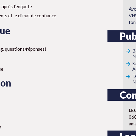
t après l’enquête
Avo
ents et le climat de confiance
VHS
fo
que
Pub
g, questions/réponses)
B
N
S
se
A
D
ion
N
Con
LE
06
ama
n