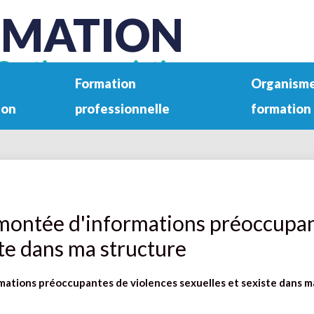
RMATION
Gestion associative
Formation
Organisme
ion
professionnelle
formation
emontée d'informations préoccupan
ste dans ma structure
mations préoccupantes de violences sexuelles et sexiste dans m